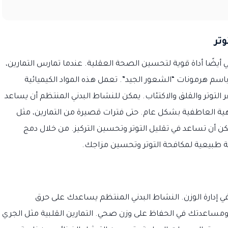
يضًا أداة قوية لتحسين الصحة العقلية. عندما تمارس التمارين،
ا باسم هرمونات “الشعور الجيد”. تعمل هذه المواد الكيميائية
توتر والقلق والاكتئاب. يمكن للنشاط البدني المنتظم أن يساعد
ة العاطفية بشكل عام. حتى فترات قصيرة من التمارين، مثل
ريعة، يمكن أن تساعد في تقليل التوتر وتحسين التركيز. من خلال دمج
ة طبيعية لمكافحة التوتر وتحسين مزاجك.
ه في إدارة الوزن. النشاط البدني المنتظم يساعدك على حرق
 ومساعدتك في الحفاظ على وزن صحي. التمارين القلبية مثل الجري