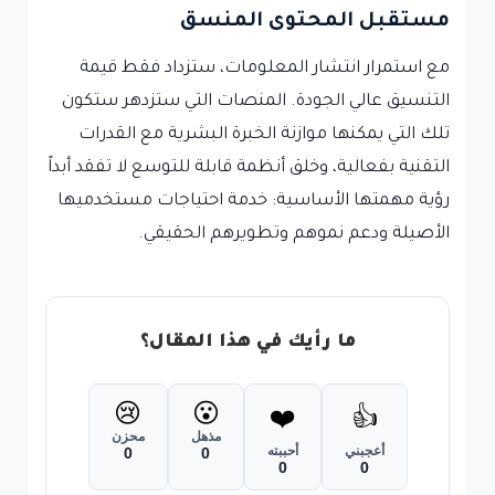
مستقبل المحتوى المنسق
مع استمرار انتشار المعلومات، ستزداد فقط قيمة
التنسيق عالي الجودة. المنصات التي ستزدهر ستكون
تلك التي يمكنها موازنة الخبرة البشرية مع القدرات
التقنية بفعالية، وخلق أنظمة قابلة للتوسع لا تفقد أبداً
رؤية مهمتها الأساسية: خدمة احتياجات مستخدميها
الأصيلة ودعم نموهم وتطويرهم الحقيقي.
ما رأيك في هذا المقال؟
😢
😮
❤️
👍
مذهل
محزن
أعجبني
أحببته
0
0
0
0