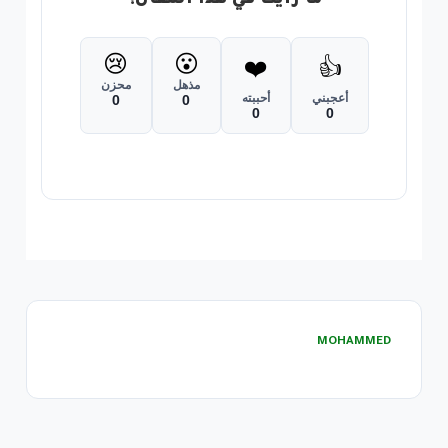
ما رأيك في هذا المقال؟
😢
😮
❤️
👍
مذهل
محزن
أعجبني
أحببته
0
0
0
0
MOHAMMED