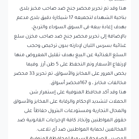
هذا وقد تم تحرير محضر جنح ضد صاحب مخبز بلدى
بناحية الشهداء لتجميعه 17 شيكارة دقيق بلدى مدعم
بهدف إعادة بيعه فى السوق السوداء والتربح،
بالإضافة إلى تحرير محضر جنح ضد صاحب مخزن سلع
غذائية بسرس الليان لإدارته بدون ترخيص وحجب
السلع الغذائية عن البيع بهدف تقليل المعروض منها
لإرتفاع الأسعار وتم التحفظ على 5 طن أرز .وفيما
يخص المرور على المخابز والأسواق، تم تحرير 33 محضر
مخالفات مخابز ، و 167محضر أسواق.
هذا وقد أكد محافظ المنوفية على إستمرار شن
الحملات لتشديد الإحكام والرقابة على المخابز والأسواق
والمحال التجارية ومستودعات البترول حفاظاً على
حقوق المواطنين وإتخاذ كافة الإجراءات القانونية ضد
المخالفين لحماية المواطنين ضد أى تلاعب.