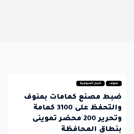
منوف
اخبار المنوفية
ضبط مصنع كمامات بمنوف
والتحفظ على 3100 كمامة
وتحرير 200 محضر تموينى
بنطاق المحافظة