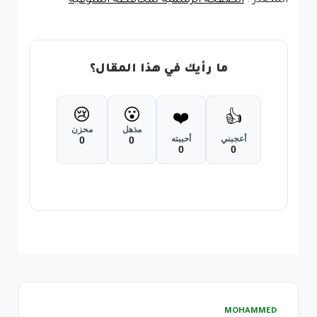
المصدر :
الصفحة الرسمية لمحافظة المنوفية
ما رأيك في هذا المقال؟
😢
😮
❤️
👍
مذهل
محزن
أعجبني
أحببته
0
0
0
0
MOHAMMED