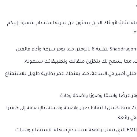
مواصفات قوية تجعله مثاليًا لأولئك الذين يبحثون عن تجربة استخدام متميزة. إليكم
لبطارية: مزود ببطارية ضخمة بسعة 7000 مللي أمبير في الساعة، مما يمنحك عمر بطارية طويل للاستمتاع
الكاميرا: يأتي بكاميرا خلفية ثلاثية بدقة 50+2+2 ميجابكسل لالتقاط صور واضحة وجميلة، بالإضافة إلى كاميرا
نظام التشغيل: يعمل بنظام التشغيل EMUI 13 الذي يتميز بواجهة مستخدم سهلة الاستخدام وميزات