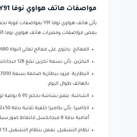
مواصفات هاتف هواوي نوفا Y91
يأتي هاتف هواوي نوفا Y91 ب
بعض مواصفات ومميزات هاتف هواوي نوفا Y91:
المعالج: يحتوي على معالج ثماني النواة Snapdragon 680 بتقنية 6 نانومتر، مما يوفر سرعة وأداء فائقين.
التخزين: يأتي بسعة تخزين تبلغ 128 جيجابايت، مما يسمح لك بتخزين ملفاتك وتطبيقاتك بسهولة.
ا
بالهاتف طوال اليوم.
الشاشة: يتميز بشاشة بحجم 6.95 بوصة توفر عرضًا واسعًا وصورًا واضحة وحادة.
أمامية بدقة 8 ميجابكسل لالتقاط صور سيلفي رائعة.