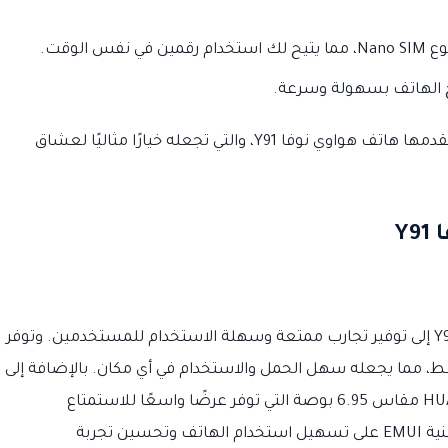
الوقت.
 الهاتف بسهولة وسرعة.
هذه بعض المواصفات والمميزات الرائعة التي يقدمها هاتف هواوي نوفا Y91، والتي تجعله خيارًا مثاليًا لعشاق
Y
تهدف تجربة المستخدم في هاتف هواوي نوفا Y91 إلى توفير تجارب ممتعة وسهلة الاستخدام للمستخدمين. وتوفر
يمًا أنيقًا ونحيفًا بسمك 8.9 مم فقط، مما يجعله سهل الحمل والاستخدام في أي مكان. بالإضافة إلى
ذلك، يأتي الهاتف بشاشة عرض HUAWEI FullView مقاس 6.95 بوصة التي توفر عرضًا واسعًا للاستمتاع
بالمحتوى على شاشة كبيرة وواضحة. وتعمل تقنية EMUI على تسهيل استخدام الهاتف وتحسين تجربة