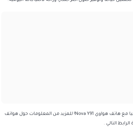
ين حياتنا وتوفير حلول أكثر ابتكارًا وراحة لاحتياجاتنا اليومية.
تعرف على المزيد عن الجيل الجديد من التكنولوجيا مع هاتف هواوي Nova Y91! للمزيد من المعلومات حول هواتف